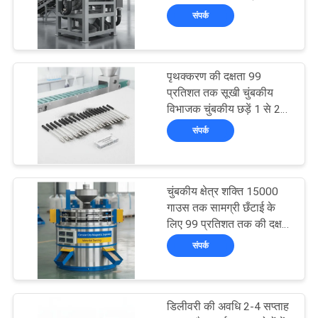
एकदम सही चुंबकीय पृथक्करण
संपर्क
PRIVACY
प्रक्रिया
POLICY
101
पृथक्करण की दक्षता 99
सूखी चुंबकीय विभाजक
प्रतिशत तक सूखी चुंबकीय
विभाजक चुंबकीय छड़ें 1 से 20
टुकड़े सामग्री पृथक्करण के
संपर्क
लिए डिज़ाइन किए गए
चुंबकीय क्षेत्र शक्ति 15000
109
गाउस तक सामग्री छँटाई के
लिए 99 प्रतिशत तक की दक्षता
गीले चुंबकीय विभाजक
के साथ परिपत्र सूखी चुंबकीय
संपर्क
विभाजक
डिलीवरी की अवधि 2-4 सप्ताह