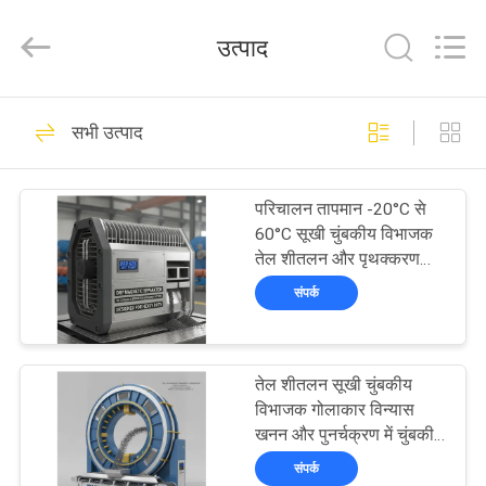
Foshan
Zhongtai
Machinery
उत्पाद
Co.,
Ltd..
All
Rights
Reserved.
घर
158
सभी उत्पाद
चुंबकीय विभाजक मशीन
उत्पादों
परिचालन तापमान -20°C से
60°C सूखी चुंबकीय विभाजक
हमारे
तेल शीतलन और पृथक्करण
दक्षता 99 प्रतिशत तक प्रदान
बारे
संपर्क
करता है भारी शुल्क के लिए
में
डिज़ाइन किया गया
95
चुंबकीय पृथक्करण
तेल शीतलन सूखी चुंबकीय
कारखाना
विभाजक गोलाकार विन्यास
उपकरण
भ्रमण
खनन और पुनर्चक्रण में चुंबकीय
कणों को क्रमबद्ध करने के लिए
संपर्क
एकदम सही