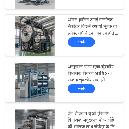
गुणवत्ता
नियंत्रण
ऑयल कूलिंग ड्राई मैग्नेटिक
99
सेपरेटर जिसमें स्थायी चुंबक या
संपर्क
इलेक्ट्रोमैग्नेटिक विकल्प होते हैं
उच्च ग्रेडियंट मैग्नेटिक
चुंबकीय ड्रम व्यास 500 से
संपर्क
करें
सेपरेटर
2000 मिमी तक होता है
समाचार
अनुकूलन योग्य शुष्क चुंबकीय
और
विभाजक वितरण अवधि 2-4
सप्ताह चुंबकीय सामग्री
ज्ञान
78
पृथक्करण और खनन उद्योग के
संपर्क
लिए उपकरण
मामलों
विद्युतचुंबकीय विभाजक
तेल शीतलन सूखी चुंबकीय
साइटमैप
विभाजक अनुकूलन योग्य लोहे
की अयस्क लाभ संयंत्र के लिए