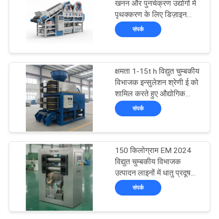
खनन और पुनर्चक्रण उद्योगों में
पृथक्करण के लिए डिज़ाइन
86
किया गया अनुकूलन योग्य सूखी
संपर्क
चुंबकीय विभाजक
स्थायी चुंबकीय विभाजक
क्षमता 1-15t h विद्युत चुम्बकीय
विभाजक इन्सुलेशन श्रेणी ई को
शामिल करते हुए औद्योगिक
चुंबकीय छँटाई के लिए उपयुक्त
संपर्क
20
कन्वेयर बेल्ट चुंबकीय
150 किलोग्राम EM 2024
विद्युत चुम्बकीय विभाजक
विभाजक
उत्पादन लाइनों में धातु प्रदूषकों
को हटाने के लिए चुंबकीय
संपर्क
विभाजक मशीन