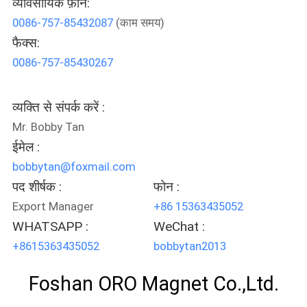
व्यावसायिक फ़ोन:
गुणवत्ता
0086-757-85432087
(काम समय)
नियंत्रण
फैक्स:
0086-757-85430267
संपर्क
करें
व्यक्ति से संपर्क करें :
Mr. Bobby Tan
ईमेल :
समाचार
bobbytan@foxmail.com
और
पद शीर्षक :
फोन :
ज्ञान
Export Manager
+86 15363435052
WHATSAPP :
WeChat :
मामलों
+8615363435052
bobbytan2013
Foshan ORO Magnet Co.,Ltd.
साइटमैप