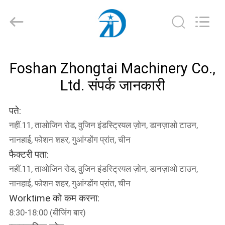
Foshan
Zhongtai
Machinery
Co.,
Ltd..
All
Rights
Reserved.
घर
Foshan Zhongtai Machinery Co.,
Ltd. संपर्क जानकारी
उत्पादों
पते:
हमारे
नहीं.11, ताओजिन रोड, वुजिन इंडस्ट्रियल ज़ोन, डानज़ाओ टाउन,
बारे
नानहाई, फोशन शहर, गुआंग्डोंग प्रांत, चीन
में
फैक्टरी पता:
नहीं.11, ताओजिन रोड, वुजिन इंडस्ट्रियल ज़ोन, डानज़ाओ टाउन,
कारखाना
नानहाई, फोशन शहर, गुआंग्डोंग प्रांत, चीन
Worktime को कम करना:
भ्रमण
8:30-18:00 (बीजिंग बार)