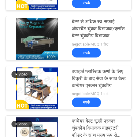
उपकरण
संपर्क
गुणवत्ता
नियंत्रण
बेल्ट से अधिक स्व-सफाई
99
ओवरबैंड चुंबक विभाजक/क्रॉस
संपर्क
बेल्ट चुंबकीय विभाजक
उच्च ग्रेडियंट मैग्नेटिक
प्लास्टिक कणों के लिए उपयुक्त
negotiable MOQ:1 सेट
करें
सेपरेटर
संपर्क
समाचार
क्वार्ट्ज प्लास्टिक कणों के लिए
और
बिक्री के बाद सेवा के साथ बेल्ट
कन्वेयर प्रकार चुंबकीय
ज्ञान
78
विभाजक
negotiable MOQ:1 set
संपर्क
मामलों
विद्युतचुंबकीय विभाजक
कन्वेयर बेल्ट सूखी प्रकार
साइटमैप
चुंबकीय विभाजक वाइब्रेटरी
फीडर के साथ मुख्य रूप से