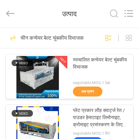
Foshan
Zhongtai
Machinery
उत्पाद
Co.,
Ltd..
All
Rights
Reserved.
घर
158
चीन कन्वेयर बेल्ट चुंबकीय विभाजक
चुंबकीय विभाजक मशीन
उत्पादों
HOT
स्वचालित कन्वेयर बेल्ट चुंबकीय
विभाजक
हमारे
बारे
negotiable MOQ:1 Set
अब प्रश्न
में
95
चुंबकीय पृथक्करण
प्लेट प्रकार लौह क्वार्ट्ज रेत /
कारखाना
पाउडर हेमाटाइट लिमोनाइट,
उपकरण
भ्रमण
क्रोमाइट प्रसंस्करण के लिए
स्थायी चुंबकीय पृथक्करण
negotiable MOQ:1 सेट