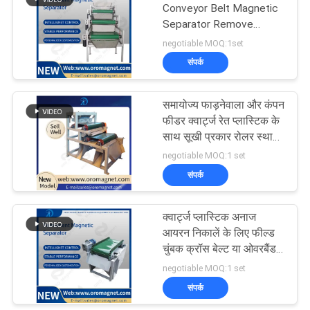
Conveyor Belt Magnetic
Separator Remove
86
Undesired Metal
negotiable MOQ:1set
संपर्क
स्थायी चुंबकीय विभाजक
समायोज्य फाड़नेवाला और कंपन
फीडर क्वार्ट्ज रेत प्लास्टिक के
साथ सूखी प्रकार रोलर स्थायी
चुंबकीय विभाजक
negotiable MOQ:1 set
संपर्क
20
कन्वेयर बेल्ट चुंबकीय
क्वार्ट्ज प्लास्टिक अनाज
आयरन निकालें के लिए फील्ड
विभाजक
चुंबक क्रॉस बेल्ट या ओवरबैंड
कन्वेयर चुंबकीय विभाजक मशीन
negotiable MOQ:1 set
संपर्क