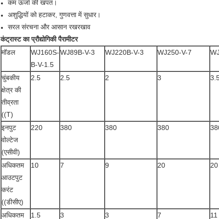
कम ऊर्जा की खपत।
अशुद्धियों को हटाकर, गुणवत्ता में सुधार।
सरल संरचना और आसान रखरखाव
कंट्रास्ट का प्रौद्योगिकी पैरामीटर
मॉडल
WJ160S-
WJ89B-V-3
WJ220B-V-3
WJ250-V-7
WJ
B-V-1.5
चुंबकीय
2.5
2.5
2
3
3.
क्षेत्र की
तीव्रता
((T)
इनपुट
220
380
380
380
38
वोल्टेज
(एसीवी)
अधिकतम
10
7
9
20
20
आउटपुट
करंट
((डीसीए)
अधिकतम
1.5
3
3
7
11