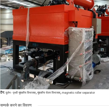
,
,
टैग:
दुर्लभ - पृथ्वी चुंबकीय विभाजक
चुंबकीय रोलर विभाजक
magnetic roller separator
सम्पर्क करने का विवरण