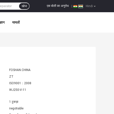
एक बोली का अनुरोध
खोज
|
Hindi
्ञान
मामलों
FOSHAN.CHINA
ZT
ISO9001：2008
WJ250-V-11
1 टुकड़ा
negotiable