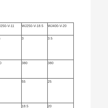
250-V-11
WJ250-V-18.5
WJ400-V-20
5
3
3.5
0
380
380
55
25
18.5
20