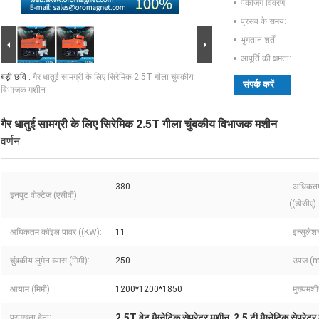
पैकेजिंग विवरण:
प्रसव के समय:
भुगतान शर्तें:
आपूर्ति की क्षमता:
बड़ी छवि :
गैर धातुई सामग्री के लिए सिरेमिक 2.5T गीला चुंबकीय
संपर्क करें
विभाजक मशीन
गैर धातुई सामग्री के लिए सिरेमिक 2.5T गीला चुंबकीय विभाजक मशीन
वर्णन
380
अधिकतम
इनपुट वोल्टेज (एसीवी):
((डीसीए):
अधिकतम कॉइल पावर ((KW):
11
इन्सुलेश
चुंबकीय लुमेन व्यास (मिमी):
250
उपज (m
आयाम (मिमी):
1200*1200*1850
मुख्यमश
2.5T वेट मैग्नेटिक सेपरेटर मशीन
2.5 टी मैग्नेटिक सेपरेट
प्रमुखता देना:
,