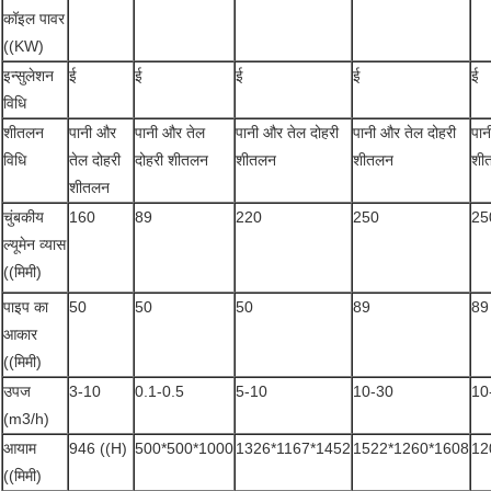
कॉइल पावर
((KW)
इन्सुलेशन
ई
ई
ई
ई
ई
विधि
शीतलन
पानी और
पानी और तेल
पानी और तेल दोहरी
पानी और तेल दोहरी
पान
विधि
तेल दोहरी
दोहरी शीतलन
शीतलन
शीतलन
शी
शीतलन
चुंबकीय
160
89
220
250
25
ल्यूमेन व्यास
((मिमी)
पाइप का
50
50
50
89
89
आकार
((मिमी)
उपज
3-10
0.1-0.5
5-10
10-30
10
(m3/h)
आयाम
946 ((H)
500*500*1000
1326*1167*1452
1522*1260*1608
12
((मिमी)