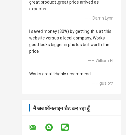
great product ,great price arrived as
expected
—— Darrin Lynn
I saved money (30%) by getting this at this
website versus a local company. Works
good looks bigger in photos but worth the
price
—— William H.
Works great! Highly recommend.
—— gus ott
मैं अब ऑनलाइन चैट कर रहा हूँ