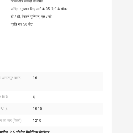
फिल्म और लकड़ी के मामले
अग्रिम भुगतान किए जाने के 35 दिनों के भीतर
टी / टी, वेस्टर्न यूनियन, एल / सी
प्रति माह 50 सेट
 आउटपुट करंट
16
न विधि:
इ
³/h):
10-15
ीन का भार (किलो):
1210
र मशीन
2.5 टी वेट मैग्नेटिक सेपरेटर
,