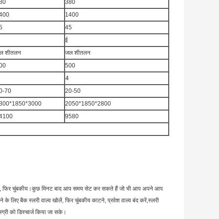
80
380
400
1400
5
45
ई
ल शीतलन
जल शीतलन
00
500
4
0-70
20-50
300*1850*3000
2050*1850*2800
4100
9580
्व बंद, फिर चुंबकीय।कुछ मिनट बाद आप समय सेट कर सकते हैं जो भी आप अपने आप
 के लिए बैक स्लरी वाल्व खोलें, फिर चुंबकीय काटने, प्रवेश वाल्व बंद करें,स्लरी
ामग्री को डिस्चार्ज किया जा सके।