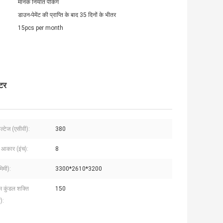
मानक निर्यात पैकिंग
डाउन-पेमेंट की प्राप्ति के बाद 35 दिनों के भीतर
15pcs per month
ेटर
ल्टेज (एसीवी):
380
 आकार (इंच):
8
िमी):
3300*2610*3200
कुंडल शक्ति
150
):