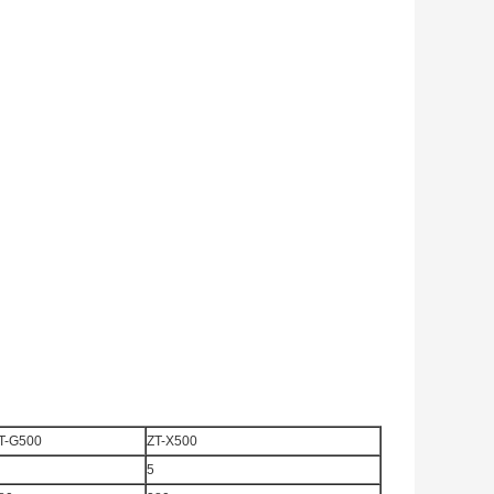
T-G500
ZT-X500
5