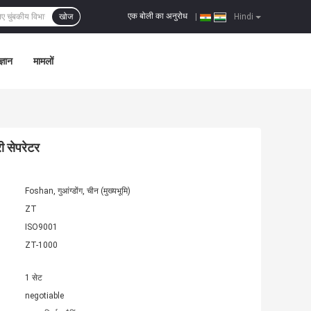
एक बोली का अनुरोध
खोज
|
Hindi
्ञान
मामलों
ी सेपरेटर
Foshan, गुआंग्डोंग, चीन (मुख्यभूमि)
ZT
ISO9001
ZT-1000
1 सेट
negotiable