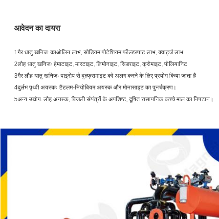
आवेदन का दायरा
1गैर धातु खनिज: काओलिन लाभ, सोडियम पोटेशियम फील्डस्पाट लाभ, क्वार्ट्ज लाभ
2लौह धातु खनिजः हेमाटाइट, मारटाइट, लिमोनाइट, सिडराइट, क्रोमाइट, पोलियानिट
3गैर लौह धातु खनिजः पाइरोप से वुल्फ्रामाइट को अलग करने के लिए प्रयोग किया जाता है
4दुर्लभ पृथ्वी अयस्कः टैंटलम-नियोबियम अयस्क और मोनासाइट का पुनर्चक्रण।
5अन्य उद्योग: लौह अयस्क, बिजली संयंत्रों के अपशिष्ट, दूषित रासायनिक कच्चे माल का निपटान।