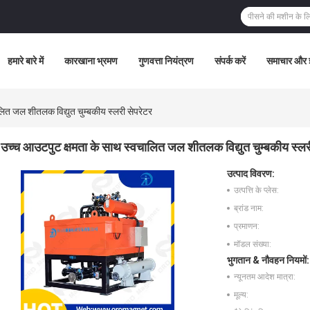
हमारे बारे में
कारखाना भ्रमण
गुणवत्ता नियंत्रण
संपर्क करें
समाचार और ज
ित जल शीतलक विद्युत चुम्बकीय स्लरी सेपरेटर
उच्च आउटपुट क्षमता के साथ स्वचालित जल शीतलक विद्युत चुम्बकीय स्लर
उत्पाद विवरण:
उत्पत्ति के प्लेस:
ब्रांड नाम:
प्रमाणन:
मॉडल संख्या:
भुगतान & नौवहन नियमों:
न्यूनतम आदेश मात्रा:
मूल्य: