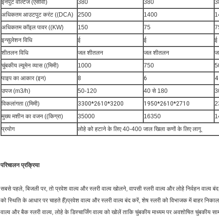
इनपुट वोल्टेज (एसीवी)
380
380
3
अधिकतम आउटपुट करंट ((DCA)
2500
1400
1
अधिकतम कॉइल पावर ((KW)
150
75
7
इन्सुलेशन विधि
ई
ई
ई
शीतलन विधि
जल शीतलन
जल शीतलन
ज
चुंबकीय ल्यूमेन व्यास ((मिमी)
1000
750
5
पाइप का आकार (इन)
8
6
4
उपज (m3/h)
50-120
40 से 180
3
विकलांगता ((मिमी)
3300*2610*3200
1950*2610*2710
2
मुख्य मशीन का वजन ((किग्रा)
35000
16350
1
प्रयोग
लोहे को हटाने के लिए 40-400 जाल खिला कणों के लिए लागू
परिचालन प्रक्रिया
सबसे पहले, बिजली पर, तो प्रवेश वाल्व और स्लरी वाल्व खोलने, वापसी स्लरी वाल्व और लोहे निर्वहन वाल
को स्थिति के आधार पर चाहते हैं)प्रवेश वाल्व और स्लरी वाल्व बंद करें, शेष स्लरी को विभाजक में बाहर निकालने
वाल्व और बैक स्लरी वाल्व, लोहे के डिस्चार्जिंग वाल्व को खोलें ताकि चुंबकीय माध्यम पर अवशोषित चुंबकीय स