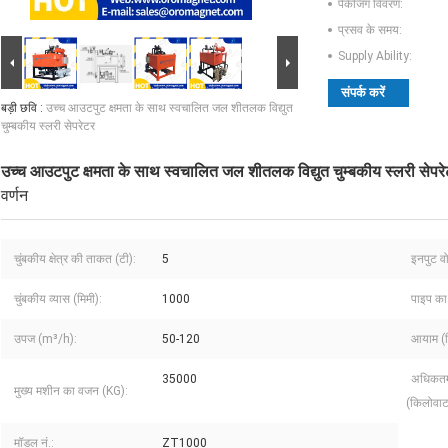
पैकेजिंग विवरण:
प्रसव के समय:
Supply Ability:
संपर्क करें
बड़ी छवि :
उच्च आउटपुट क्षमता के साथ स्वचालित जल शीतलक विद्युत
चुम्बकीय स्लरी सेपरेटर
उच्च आउटपुट क्षमता के साथ स्वचालित जल शीतलक विद्युत चुम्बकीय स्लरी सेपर
वर्णन
चुंबकीय क्षेत्र की ताकत (टी):
5
इनपुट वो
चुंबकीय व्यास (मिमी):
1000
पाइप का
उपज (m³/h):
50-120
आयाम (म
35000
अधिकतम 
मुख्य मशीन का वजन (KG):
(किलोवाट
मॉडल नं.:
ZT1000