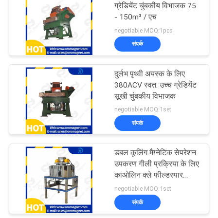
ग्रेडियेंट चुंबकीय विभाजक 75
- 150m³ / एच
86
negotiable MOQ:1pcs
संपर्क
स्थायी चुंबकीय विभाजक
दुर्लभ पृथ्वी अयस्क के लिए
380ACV स्वत: उच्च ग्रेडियेंट
सूखी चुंबकीय विभाजक
negotiable MOQ:1set
संपर्क
20
कन्वेयर बेल्ट चुंबकीय
डबल कूलिंग मैग्नेटिक सेपरेशन
उपकरण गीली प्रक्रिया के लिए
विभाजक
काओलिन क्ले फील्डस्पार
क्वार्ट्ज स्लरी
negotiable MOQ:1set
संपर्क