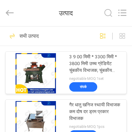
Foshan
Zhongtai
Machinery
उत्पाद
Co.,
Ltd..
All
Rights
Reserved.
घर
158
सभी उत्पाद
चुंबकीय विभाजक मशीन
उत्पादों
3 9 00 मिमी * 3300 मिमी *
3800 मिमी उच्च ग्रेडियेंट
हमारे
चुंबकीय विभाजक, चुंबकीय
उपकरण आईएसओ 9 001
बारे
negotiable MOQ:1set
संपर्क
में
95
चुंबकीय पृथक्करण
गैर धातु खनिज स्थायी विभाजक
कारखाना
कम दोष दर ड्रम प्रकार
उपकरण
भ्रमण
विभाजक
negotiable MOQ:1pcs