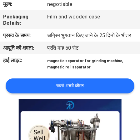
मूल्य:
negotiable
गुणवत्ता
नियंत्रण
Packaging
Film and wooden case
Details:
प्रसव के समय:
अग्रिम भुगतान किए जाने के 25 दिनों के भीतर
संपर्क
करें
आपूर्ति की क्षमता:
प्रति माह 50 सेट
हाई लाइट:
,
magnetic separator for grinding machine
समाचार
magnetic roll separator
और
सबसे अच्छी कीमत
ज्ञान
मामलों
साइटमैप