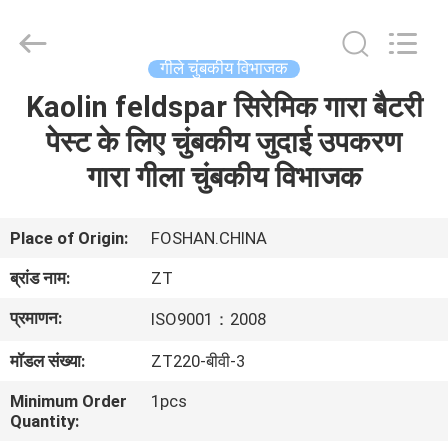
Foshan
Zhongtai
Machinery
Co.,
Ltd..
गीले चुंबकीय विभाजक
All
Rights
Reserved.
Kaolin feldspar सिरेमिक गारा बैटरी
घर
पेस्ट के लिए चुंबकीय जुदाई उपकरण
उत्पादों
गारा गीला चुंबकीय विभाजक
हमारे
Place of Origin:
FOSHAN.CHINA
बारे
ब्रांड नाम:
ZT
में
प्रमाणन:
ISO9001：2008
मॉडल संख्या:
ZT220-बीवी-3
कारखाना
भ्रमण
Minimum Order
1pcs
Quantity: