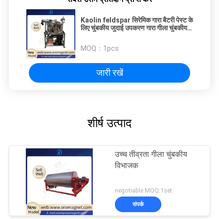
Kaolin feldspar सिरेमिक गारा बैटरी पेस्ट के
लिए चुंबकीय जुदाई उपकरण गारा गीला चुंबकीय
विभाजक
MOQ：
1pcs
जारी रखें
शीर्ष उत्पाद
उच्च तीव्रता गीला चुंबकीय
विभाजक
negotiable MOQ:1set
संपर्क