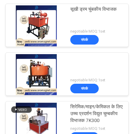
सूखी ड्रम चुंबकीय विभाजक
negotiable MOQ:1set
संपर्क
negotiable MOQ:1set
संपर्क
सिरेमिक/माइन/केमिकल के लिए
उच्च प्रदर्शन विद्युत चुम्बकीय
विभाजक 7K300
negotiable MOQ:1set