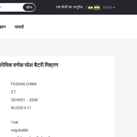
एक बोली का अनुरोध
खोज
|
Hindi
्ञान
मामलों
ेमिक वर्णक घोल बैटरी मिश्रण
FOSHAN.CHINA
ZT
ISO9001：2008
WJ250-V-11
1set
negotiable