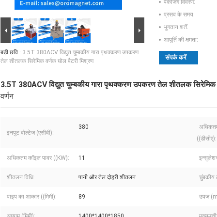
पैकेजिंग विवरण:
प्रसव के समय:
भुगतान शर्तें:
आपूर्ति की क्षमता:
बड़ी छवि :
3.5T 380ACV विद्युत चुम्बकीय गारा पृथक्करण उपकरण
संपर्क करें
तेल शीतलक सिरेमिक वर्णक घोल बैटरी मिश्रण
3.5T 380ACV विद्युत चुम्बकीय गारा पृथक्करण उपकरण तेल शीतलक सिरेमिक व
वर्णन
380
अधिकतम
इनपुट वोल्टेज (एसीवी):
((डीसीए):
अधिकतम कॉइल पावर ((KW):
11
इन्सुलेश
शीतलन विधि:
पानी और तेल दोहरी शीतलन
चुंबकीय 
पाइप का आकार ((मिमी):
89
उपज (m
आयाम (मिमी):
1400*1400*1850
मुख्यमश