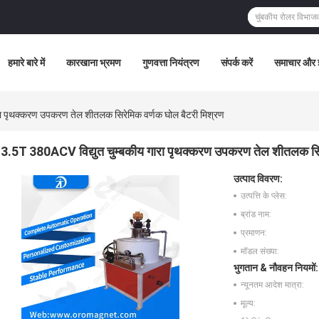
हमारे बारे में
कारखाना भ्रमण
गुणवत्ता नियंत्रण
संपर्क करें
समाचार और ज
ा पृथक्करण उपकरण तेल शीतलक सिरेमिक वर्णक घोल बैटरी मिश्रण
3.5T 380ACV विद्युत चुम्बकीय गारा पृथक्करण उपकरण तेल शीतलक सिर
उत्पाद विवरण:
उत्पत्ति के प्लेस:
ब्रांड नाम:
प्रमाणन:
मॉडल संख्या:
भुगतान & नौवहन नियमों:
न्यूनतम आदेश मात्रा:
मूल्य: