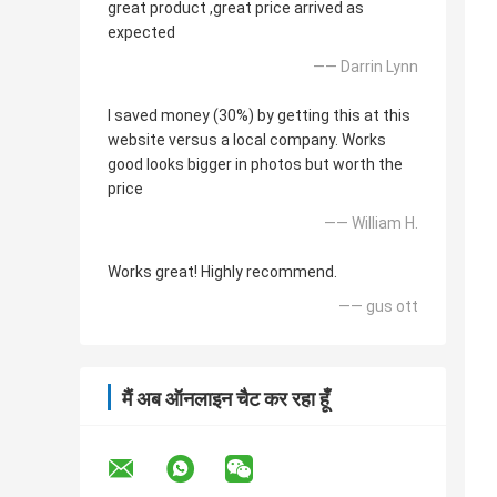
great product ,great price arrived as
expected
—— Darrin Lynn
I saved money (30%) by getting this at this
website versus a local company. Works
good looks bigger in photos but worth the
price
—— William H.
Works great! Highly recommend.
—— gus ott
मैं अब ऑनलाइन चैट कर रहा हूँ