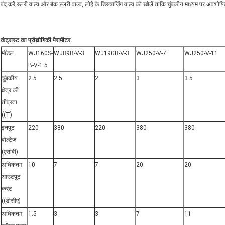
बंद करें,स्लरी वाल्व और बैक स्लरी वाल्व, लोहे के डिस्चार्जिंग वाल्व को खोलें ताकि चुंबकीय माध्यम पर अवशो
कंट्रास्ट का प्रौद्योगिकी पैरामीटर
मॉडल
WJ160S-
WJ89B-V-3
WJ190B-V-3
WJ250-V-7
WJ250-V-11
B-V-1.5
चुंबकीय
2.5
2.5
2
3
3.5
क्षेत्र की
तीव्रता
((T)
इनपुट
220
380
220
380
380
वोल्टेज
(एसीवी)
अधिकतम
10
7
7
20
20
आउटपुट
करंट
((डीसीए)
अधिकतम
1.5
3
3
7
11