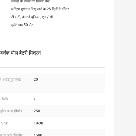
लकड़ी के मामले का निर्यात करें
अग्रिम भुगतान किए जाने के 25 दिनों के भीतर
टी / टी, वेस्टर्न यूनियन, एल / सी
प्रति माह 50 सेट
र्णक घोल बैटरी मिश्रण
 आउटपुट करंट
20
न विधि:
इ
लुमेन व्यास (मिमी):
250
³/h):
10-30
ीन का भार (किलो):
1500