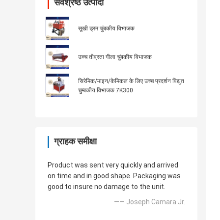
सर्वश्रेष्ठ उत्पादों
सूखी ड्रम चुंबकीय विभाजक
उच्च तीव्रता गीला चुंबकीय विभाजक
सिरेमिक/माइन/केमिकल के लिए उच्च प्रदर्शन विद्युत
चुम्बकीय विभाजक 7K300
ग्राहक समीक्षा
Product was sent very quickly and arrived
on time and in good shape. Packaging was
good to insure no damage to the unit.
—— Joseph Camara Jr.