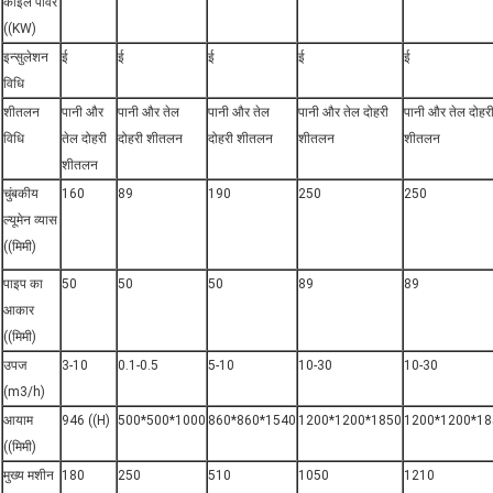
कॉइल पावर
((KW)
इन्सुलेशन
ई
ई
ई
ई
ई
विधि
शीतलन
पानी और
पानी और तेल
पानी और तेल
पानी और तेल दोहरी
पानी और तेल दोहर
विधि
तेल दोहरी
दोहरी शीतलन
दोहरी शीतलन
शीतलन
शीतलन
शीतलन
चुंबकीय
160
89
190
250
250
ल्यूमेन व्यास
((मिमी)
पाइप का
50
50
50
89
89
आकार
((मिमी)
उपज
3-10
0.1-0.5
5-10
10-30
10-30
(m3/h)
आयाम
946 ((H)
500*500*1000
860*860*1540
1200*1200*1850
1200*1200*18
((मिमी)
मुख्य मशीन
180
250
510
1050
1210