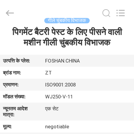
Foshan
Zhongtai
Machinery
Co.,
Ltd..
गीले चुंबकीय विभाजक
All
Rights
Reserved.
पिगमेंट बैटरी पेस्ट के लिए पीसने वाली
घर
मशीन गीली चुंबकीय विभाजक
उत्पादों
उत्पत्ति के प्लेस:
FOSHAN.CHINA
हमारे
ब्रांड नाम:
ZT
बारे
प्रमाणन:
ISO9001:2008
में
मॉडल संख्या:
WJ250-V-11
न्यूनतम आदेश
एक सेट
कारखाना
मात्रा:
भ्रमण
मूल्य:
negotiable