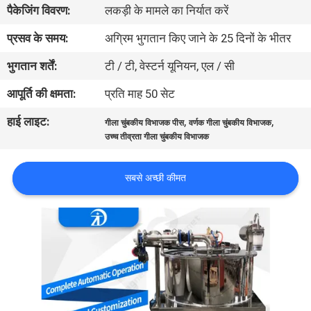
पैकेजिंग विवरण:
लकड़ी के मामले का निर्यात करें
गुणवत्ता
नियंत्रण
प्रसव के समय:
अग्रिम भुगतान किए जाने के 25 दिनों के भीतर
भुगतान शर्तें:
टी / टी, वेस्टर्न यूनियन, एल / सी
संपर्क
आपूर्ति की क्षमता:
प्रति माह 50 सेट
करें
हाई लाइट:
,
,
गीला चुंबकीय विभाजक पीस
वर्णक गीला चुंबकीय विभाजक
उच्च तीव्रता गीला चुंबकीय विभाजक
समाचार
और
सबसे अच्छी कीमत
ज्ञान
मामलों
साइटमैप