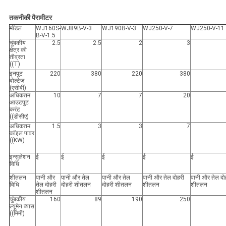
तकनीकी पैरामीटर
मॉडल
WJ160S-
WJ89B-V-3
WJ190B-V-3
WJ250-V-7
WJ250-V-11
B-V-1.5
चुंबकीय
2.5
2.5
2
3
क्षेत्र की
तीव्रता
((T)
इनपुट
220
380
220
380
वोल्टेज
(एसीवी)
अधिकतम
10
7
7
20
आउटपुट
करंट
((डीसीए)
अधिकतम
1.5
3
3
7
कॉइल पावर
((KW)
इन्सुलेशन
ई
ई
ई
ई
ई
विधि
शीतलन
पानी और
पानी और तेल
पानी और तेल
पानी और तेल दोहरी
पानी और तेल दो
विधि
तेल दोहरी
दोहरी शीतलन
दोहरी शीतलन
शीतलन
शीतलन
शीतलन
चुंबकीय
160
89
190
250
ल्यूमेन व्यास
((मिमी)