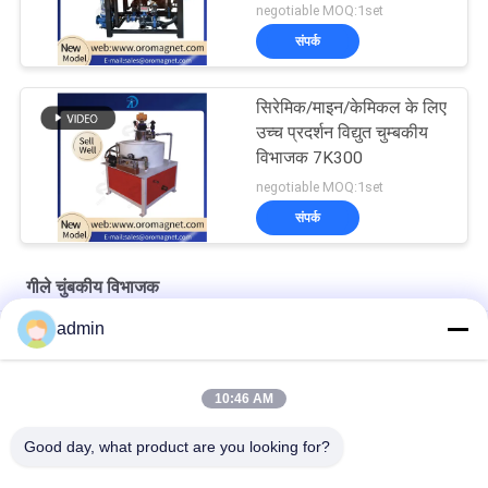
negotiable MOQ:1set
संपर्क
सिरेमिक/माइन/केमिकल के लिए
उच्च प्रदर्शन विद्युत चुम्बकीय
विभाजक 7K300
negotiable MOQ:1set
संपर्क
गीले चुंबकीय विभाजक
admin
सिरेमिक काओलिन घोल के लिए वाटर ऑयल डबल कूलिंग वेट मैग्नेटिक सेपरेटर
ईपी इंटेलिजेंस सिरेमिक स्लरी चुंबकीय आयरन सेपरेटर कम ऊर्जा खपत
10:46 AM
गैर धातुई सामग्री के लिए सिरेमिक 2.5T गीला चुंबकीय विभाजक मशीन
Good day, what product are you looking for?
लोकप्रिय श्रेणियां
सभी