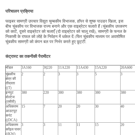
परिचालन प्रक्रिया
फाइबर सामग्री उपचार विद्युत चुम्बकीय विभाजक, हॉपर से शुष्क पाउडर खिला, इस
बीच चुंबकीय पर विभाजक राज्य बनाने और एक वाइब्रेटर चलाते हैं।चुंबकीय उपकरण
को काटें, दूसरे वाइब्रेटर को चलाएँ (दो वाइब्रेटर को चालू रखें), सामग्री के फनल के
निकासी के राफल को लोहे के निर्वहन में धकेल दें।फिर चुंबकीय माध्यम पर अवशोषित
चुंबकीय सामग्री को कंपन बल पर निर्भर करते हुए छुट्टी.
कंट्रास्ट का तकनीकी पैरामीटर
मॉडल
3A160
3ए220
11A220
11A430
15A220
20A600
चुंबकीय
2
2
3
3
5
3
क्षेत्र की
तीव्रता
((T)
इनपुट
380
220
380
380
380
380
वोल्टेज
(एसीवी)
अधिकतम
15
7
20
20
30
40
आउटपुट
करंट
((DCA)
अधिकतम
3
3
11
11
15
20
कॉइल पावर
((KW)