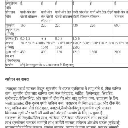
इन्सुलेशन
ई
ई
ई
ई
ई
ई
विधि
शीतलन
पानी और तेल
पानी और
पानी और तेल
पानी और तेल
पानी और तेल दोहरी
पानी और त
विधि
दोहरी शीतलन
तेल दोहरी
दोहरी शीतलन
दोहरी शीतलन
शीतलन
शीतलन
शीतलन
चुंबकीय
160
220
220
430
220
600
ल्यूमेन व्यास
((मिमी)
उपज ((T)
0.5-1.5
१-३
0.5-3
1.5-6
आयाम
700*700*1450
860*860*
1300*1100*
1500*1500*
1350*1100*1850
1500*150
((मिमी)
1540
1800
2500
मुख्य मशीन
450
490
1130
1210
1500
2000
का भार
(किलोग्राम)
प्रयोग
लोहे के उन्मूलन के 60-300 जाल के लिए लागू
आवेदन का दायरा
1फाइबर पदार्थ उपचार विद्युत चुम्बकीय विभाजक प्रक्रिया में लागू होते हैं, ठीक खनिज
कण, चुंबकीय ठीक लौह खनिज कण जैसे हेमेटाइट, मार्टिट, लिमोनाइट, सिडरिट,
क्रोमाइट,पोलियानिट; और साथ ही ठीक गैर लौह धातु खनिज कण, उदाहरण के लिए
wolframite; ठीक दुर्लभ पृथ्वी खनिज कण, उदाहरण के लिए eremite; और ठीक गैर
धातु खनिज कण जैसे feldspar, क्वार्ट्ज,कैओलिनविद्युत चुम्बकीय सूखे पाउडर
विभाजक सूखे और पानी की कमी वाले क्षेत्र में उपयोग के लिए उपयुक्त हैं।
उदाहरण के लिएःकैओलिन लाभ, सोडियम पोटेशियम फील्डस्पर्ट लाभ,क्वार्ट्ज
लाभ,ध्रुवीयता पाउडर सामग्री लाभ,फार्मेसी उपचार,सक्रिय औषधीय घटक (एपीआई)
उपचारएंटीबायोटिक उपचार, कागज उपचार, कागज के पल्प उपचार, फाइबर सामग्री