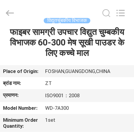
Foshan
Zhongtai
Machinery
Co.,
Ltd..
विद्युतचुंबकीय विभाजक
All
Rights
Reserved.
फाइबर सामग्री उपचार विद्युत चुम्बकीय
घर
विभाजक 60-300 मेष सूखी पाउडर के
उत्पादों
लिए कच्चे माल
हमारे
Place of Origin:
FOSHAN,GUANGDONG,CHINA
बारे
ब्रांड नाम:
ZT
में
प्रमाणन:
ISO9001：2008
Model Number:
WD-7A300
कारखाना
भ्रमण
Minimum Order
1set
Quantity: