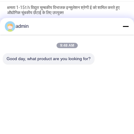
क्षमता 1-15t h विद्युत चुम्बकीय विभाजक इन्सुलेशन श्रेणी ई को शामिल करते हुए
औद्योगिक चुंबकीय छँटाई के लिए उपयुक्त
150 किलोग्राम EM 2024 विद्युत चुम्बकीय विभाजक उत्पादन लाइनों में धातु प्रदूषकों
admin
को हटाने के लिए चुंबकीय विभाजक मशीन
150 किलोग्राम का विद्युत चुम्बकीय विभाजक जो पृथक्करण श्रेणी ई और चुंबकीय
9:48 AM
पृथक्करण प्रक्रिया को सुनिश्चित करने वाले स्वचालित संचालन के साथ डिज़ाइन
किया गया है
Good day, what product are you looking for?
लोकप्रिय श्रेणियां
सभी
चुंबकीय विभाजक मशीन
चुंबकीय पृथक्करण उपकरण
उच्च ग्रेडियंट मैग्नेटिक 
विद्युतचुंबकीय विभाजक
सेपरेटर
सूखी चुंबकीय विभाजक
गीले चुंबकीय विभाजक