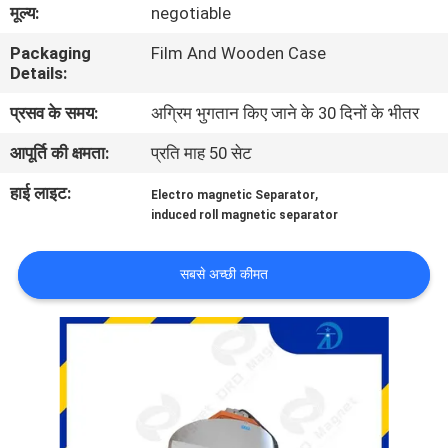
मूल्य:
negotiable
गुणवत्ता
नियंत्रण
Packaging
Film And Wooden Case
Details:
प्रसव के समय:
अग्रिम भुगतान किए जाने के 30 दिनों के भीतर
संपर्क
करें
आपूर्ति की क्षमता:
प्रति माह 50 सेट
हाई लाइट:
,
Electro magnetic Separator
समाचार
induced roll magnetic separator
और
सबसे अच्छी कीमत
ज्ञान
मामलों
साइटमैप