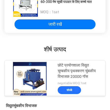
60-300 मेष सूखी पाउडर के लिए कच्चे माल
MOQ：
1set
जारी रखें
शीर्ष उत्पाद
छोटे प्रयोगशाला विद्युत
चुम्बकीय पृथक्करण चुंबकीय
विभाजक 20000 गॉस
negotiable MOQ:1set
संपर्क
विद्युतचुंबकीय विभाजक