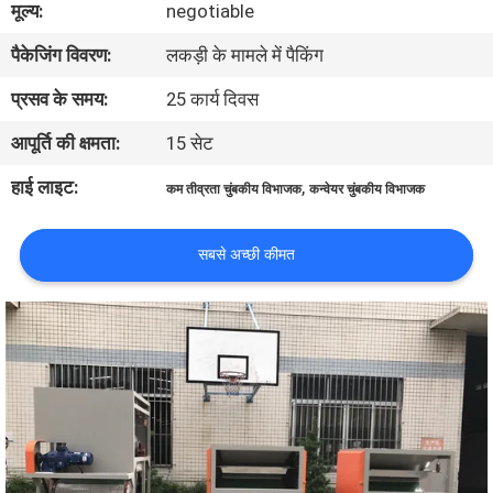
मूल्य:
negotiable
गुणवत्ता
पैकेजिंग विवरण:
लकड़ी के मामले में पैकिंग
नियंत्रण
प्रसव के समय:
25 कार्य दिवस
संपर्क
आपूर्ति की क्षमता:
15 सेट
करें
हाई लाइट:
,
कम तीव्रता चुंबकीय विभाजक
कन्वेयर चुंबकीय विभाजक
समाचार
सबसे अच्छी कीमत
और
ज्ञान
मामलों
साइटमैप