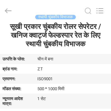
Foshan
Zhongtai
Machinery
Co.,
Ltd..
स्थायी चुंबकीय विभाजक
All
Rights
Reserved.
सूखी प्रकार चुंबकीय रोलर सेपरेटर /
घर
खनिज क्वार्ट्ज फेल्डस्पार रेत के लिए
उत्पादों
स्थायी चुंबकीय विभाजक
हमारे
उत्पत्ति के प्लेस:
चीन में बना
बारे
ब्रांड नाम:
ZT
में
प्रमाणन:
ISO9001
मॉडल संख्या:
500 * 1000 मिमी
कारखाना
न्यूनतम आदेश
1 सेट
भ्रमण
मात्रा: