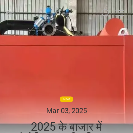
Foshan
Zhongtai
Machinery
Co.,
Ltd..
All
Rights
Reserved.
घर
उत्पादों
हमारे
बारे
में
NEWS
कारखाना
Mar 03, 2025
भ्रमण
2025 के बाजार में