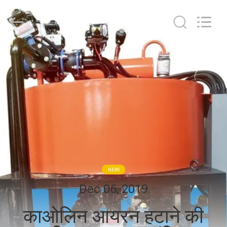
Foshan
Zhongtai
Machinery
Co.,
Ltd..
All
Rights
Reserved.
घर
उत्पादों
हमारे
बारे
में
NEWS
कारखाना
Dec 06, 2019
भ्रमण
काओलिन आयरन हटाने की