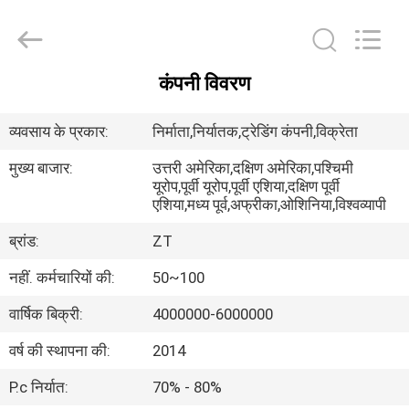
Foshan
Zhongtai
Machinery
Co.,
Ltd..
All
Rights
कंपनी विवरण
Reserved.
घर
व्यवसाय के प्रकार:
निर्माता,निर्यातक,ट्रेडिंग कंपनी,विक्रेता
उत्पादों
मुख्य बाजार:
उत्तरी अमेरिका,दक्षिण अमेरिका,पश्चिमी
यूरोप,पूर्वी यूरोप,पूर्वी एशिया,दक्षिण पूर्वी
एशिया,मध्य पूर्व,अफ्रीका,ओशिनिया,विश्वव्यापी
हमारे
ब्रांड:
ZT
बारे
में
नहीं. कर्मचारियों की:
50~100
वार्षिक बिक्री:
4000000-6000000
कारखाना
वर्ष की स्थापना की:
2014
भ्रमण
P.c निर्यात:
70% - 80%