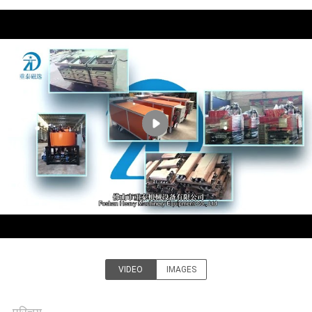
गुणवत्ता
नियंत्रण
संपर्क
करें
समाचार
और
ज्ञान
मामलों
VIDEO
IMAGES
Foshan Zhongtai Machinery
साइटमैप