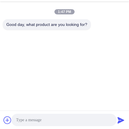
January 30, 2024
1:47 PM
Good day, what product are you looking for?
00:30
00:57
1000 मिमी चुंबकीय पृथक्करण उपकरण / तेल के
1000 मिमी रोलर चुंबकीय पृथक्करण उपकरण /
लिए चुंबकीय विभाजक - शीतलन
क्वार्ट्ज रेत के लिए चुंबकीय विभाजक
कंपनी वीडियो
Other Videos
January 30, 2024
January 26, 2024
00:36
टूटे हुए शीशे के टुकड़ों के लिए एडिडी करंट
सेपरेटर
Other Videos
January 26, 2024