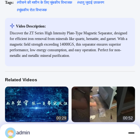
Tags:
#
पीसने की मशीन के लिए चुंबकीय विभाजक
#
धातु जुदाई उपकरण
#
चुंबकीय रोल विभाजक
Video Description:
Discover the ZT Series High Intensity Plate-Type Magnetic Separator, designed
for efficient iron removal from minerals like quartz, hematite, and garnet. With a
magnetic field strength exceeding 14000GS, this separator ensures superior
performance, low energy consumption, and easy operation. Perfect for non-
metallic and metallic mineral purification.
Related Videos
00:29
00:52
झोंगताई कंपनी का परिचय भाग 2
क्वार्ट्ज स्थायी कन्वेयर बेल्ट चुंबकीय विभाजक
admin
डबल रोलर्स के साथ
कंपनी वीडियो
बेल्ट कन्वेयर चुंबकीय विभाजक
January 30, 2024